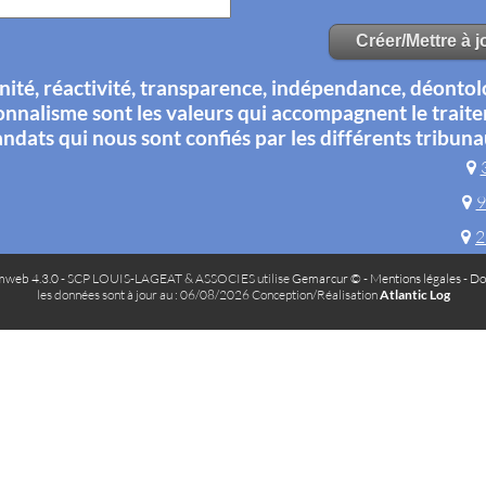
té, réactivité, transparence, indépendance, déontol
onnalisme sont les valeurs qui accompagnent le trait
ndats qui nous sont confiés par les différents tribuna
9
2
web 4.3.0
- SCP LOUIS-LAGEAT & ASSOCIES utilise
Gemarcur ©
-
Mentions légales
-
Do
les données sont à jour au : 06/08/2026 Conception/Réalisation
Atlantic Log