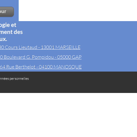
ogie et
ement des
ux.
30 Cours Lieutaud - 13001 MARSEILLE
0 Boulevard G. Pompidou - 05000 GAP
64 Rue Berthelot - 04100 MANOSQUE
nnées personnelles