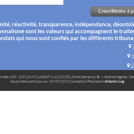
té, réactivité, transparence, indépendance, déontol
onnalisme sont les valeurs qui accompagnent le trait
ndats qui nous sont confiés par les différents tribuna
9
2
web 4.3.0
- SCP LOUIS-LAGEAT & ASSOCIES utilise
Gemarcur ©
-
Mentions légales
-
Do
les données sont à jour au : 06/08/2026 Conception/Réalisation
Atlantic Log