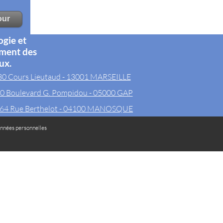
ogie et
ement des
ux.
30 Cours Lieutaud - 13001 MARSEILLE
0 Boulevard G. Pompidou - 05000 GAP
64 Rue Berthelot - 04100 MANOSQUE
nnées personnelles