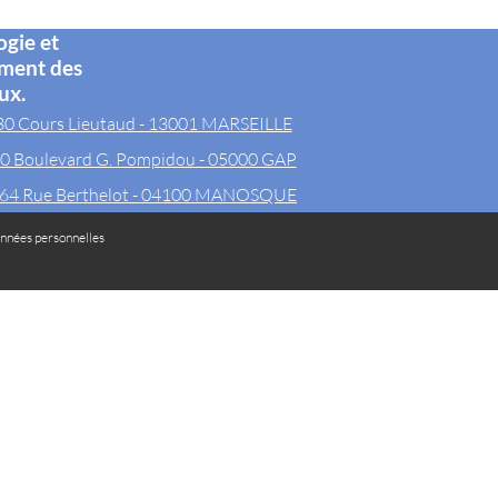
ogie et
ement des
ux.
30 Cours Lieutaud - 13001 MARSEILLE
0 Boulevard G. Pompidou - 05000 GAP
64 Rue Berthelot - 04100 MANOSQUE
nnées personnelles