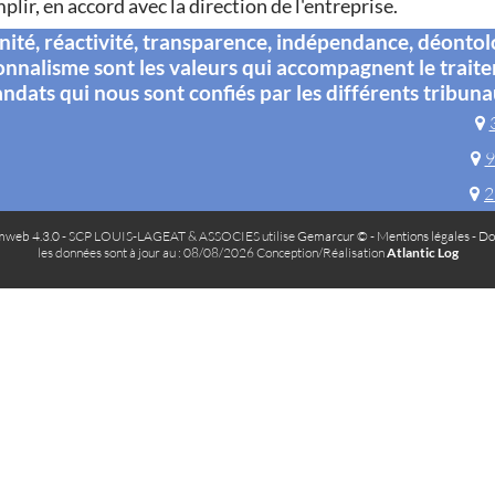
plir, en accord avec la direction de l'entreprise.
té, réactivité, transparence, indépendance, déontol
onnalisme sont les valeurs qui accompagnent le trait
ndats qui nous sont confiés par les différents tribuna
9
2
web 4.3.0
- SCP LOUIS-LAGEAT & ASSOCIES utilise
Gemarcur ©
-
Mentions légales
-
Do
les données sont à jour au : 08/08/2026 Conception/Réalisation
Atlantic Log