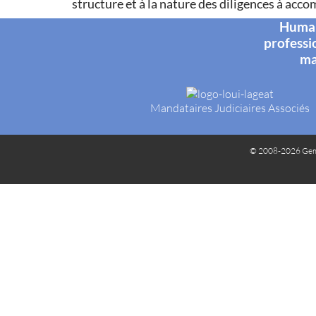
structure et à la nature des diligences à accom
Humani
professi
ma
Mandataires Judiciaires Associés
© 2008-2026 Gem