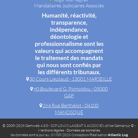
Mandataires Judiciaires Associés
Humanité, réactivité,
transparence,
indépendance,
déontologie et
professionnalisme sont les
valeurs qui accompagnent
le traitement des mandats
qui nous sont confiés par
les différents tribunaux.
30 Cours Lieutaud - 13001 MARSEILLE
90 Boulevard G. Pompidou - 05000
GAP
264 Rue Berthelot - 04100
MANOSQUE
© 2008-2026 Gemweb 4.3.0
- SCP LOUIS-LAGEAT & ASSOCIES utilise
Gemarcur ©
-
Mentions légales
-
Données personnelles
les données sont à jour au : 07/08/2026 Conception/Réalisation
Atlantic Log