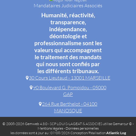
Mandataires Judiciaires Associés
Humanité, réactivité,
transparence,
indépendance,
déontologie et
professionnalisme sont les
valeurs qui accompagnent
le traitement des mandats
qui nous sont confiés par
les différents tribunaux.
30 Cours Lieutaud - 13001 MARSEILLE
90 Boulevard G. Pompidou - 05000
GAP
264 Rue Berthelot - 04100
MANOSQUE
© 2008-2026 Gemweb 4.3.0
- SCP LOUIS-LAGEAT & ASSOCIES utilise
Gemarcur ©
-
Mentions légales
-
Données personnelles
les données sont à jour au : 07/08/2026 Conception/Réalisation
Atlantic Log