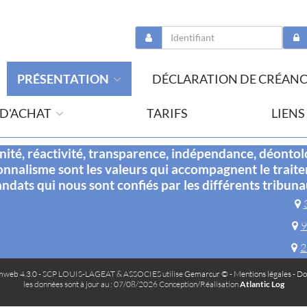
PRÉSENTATION
DÉCLARATION DE CRÉAN
 D'ACHAT
TARIFS
LIENS
té, réactivité, transparence, indépendance, déontol
onnalisme sont les valeurs qui accompagnent le trait
ndats qui nous sont confiés par les différents tribuna
9
2
web 4.3.0
- SCP LOUIS-LAGEAT & ASSOCIES utilise
Gemarcur ©
-
Mentions légales
-
Do
les données sont à jour au : 07/08/2026 Conception/Réalisation
Atlantic Log