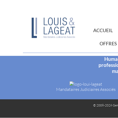
ACCUEIL
OFFRES
Humani
professi
ma
Mandataires Judiciaires Associés
© 2008-2026 Gem