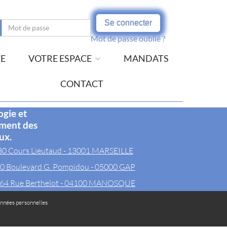
Se connecter
Mot de passe oublié ?
CE
VOTRE ESPACE
MANDATS
CONTACT
ogie et
ement des
ux.
30 Cours Lieutaud - 13001 MARSEILLE
0 Boulevard G. Pompidou - 05000 GAP
64 Rue Berthelot - 04100 MANOSQUE
nnées personnelles