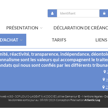
PRÉSENTATION
DÉCLARATION DE CRÉAN
 D'ACHAT
TARIFS
LIENS
té, réactivité, transparence, indépendance, déontol
onnalisme sont les valeurs qui accompagnent le trait
ndats qui nous sont confiés par les différents tribuna
9
2
web 4.3.0
- SCP LOUIS-LAGEAT & ASSOCIES utilise
Gemarcur ©
-
Mentions légales
-
Do
les données sont à jour au : 08/08/2026 Conception/Réalisation
Atlantic Log