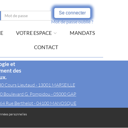
Se connecter
Mot de passe oublié ?
CE
VOTRE ESPACE
MANDATS
CONTACT
ogie et
ement des
ux.
30 Cours Lieutaud - 13001 MARSEILLE
0 Boulevard G. Pompidou - 05000 GAP
64 Rue Berthelot - 04100 MANOSQUE
nnées personnelles