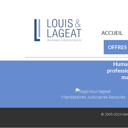
ACCUEIL
OFFRES
Humani
professi
ma
Mandataires Judiciaires Associés
© 2008-2026 Gem