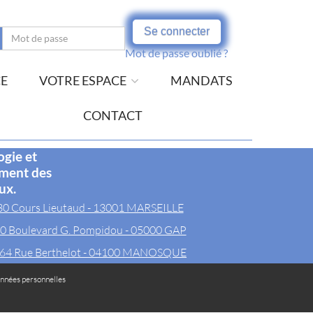
Se connecter
Mot de passe oublié ?
CE
VOTRE ESPACE
MANDATS
CONTACT
ogie et
ement des
ux.
30 Cours Lieutaud - 13001 MARSEILLE
0 Boulevard G. Pompidou - 05000 GAP
64 Rue Berthelot - 04100 MANOSQUE
nnées personnelles