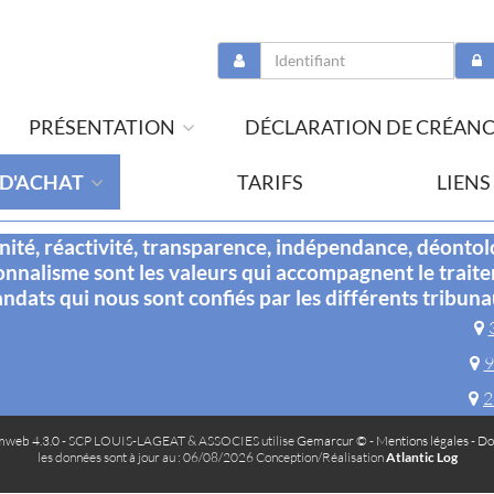
PRÉSENTATION
DÉCLARATION DE CRÉAN
 D'ACHAT
TARIFS
LIENS
té, réactivité, transparence, indépendance, déontol
onnalisme sont les valeurs qui accompagnent le trait
ndats qui nous sont confiés par les différents tribuna
9
2
web 4.3.0
- SCP LOUIS-LAGEAT & ASSOCIES utilise
Gemarcur ©
-
Mentions légales
-
Do
les données sont à jour au : 06/08/2026 Conception/Réalisation
Atlantic Log