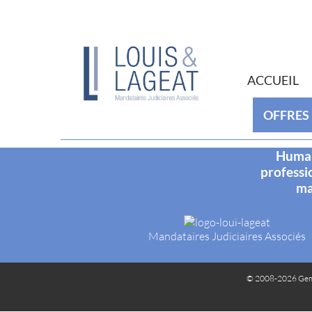
ACCUEIL
OFFRES
Humani
professi
ma
Mandataires Judiciaires Associés
© 2008-2026 Gem