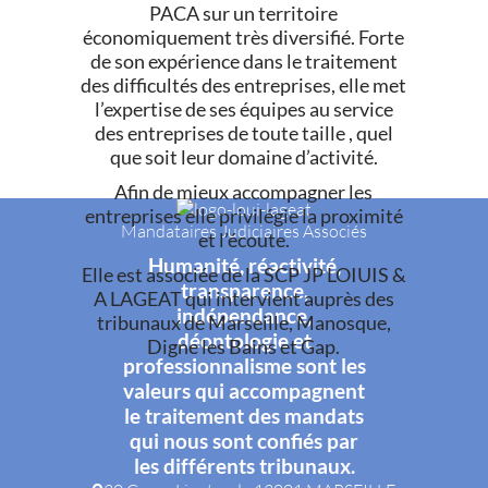
PACA sur un territoire
économiquement très diversifié. Forte
de son expérience dans le traitement
des difficultés des entreprises, elle met
l’expertise de ses équipes au service
des entreprises de toute taille , quel
que soit leur domaine d’activité.
Afin de mieux accompagner les
entreprises elle privilégie la proximité
Mandataires Judiciaires Associés
et l’écoute.
Humanité, réactivité,
Elle est associée de la SCP JP LOIUIS &
transparence,
A LAGEAT qui intervient auprès des
indépendance,
tribunaux de Marseille, Manosque,
déontologie et
Digne les Bains et Gap.
professionnalisme sont les
valeurs qui accompagnent
le traitement des mandats
qui nous sont confiés par
les différents tribunaux.