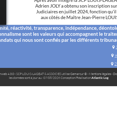
Après avoir intégré la SCP LOUIS-LAGE
Adrien JOLY a obtenu son inscription sur
Judiciaires en juillet 2024, fonction qu'i
aux côtés de Maître Jean-Pierre LOUIS 
té, réactivité, transparence, indépendance, déontol
onnalisme sont les valeurs qui accompagnent le trait
ndats qui nous sont confiés par les différents tribuna
9
2
web 4.3.0
- SCP LOUIS-LAGEAT & ASSOCIES utilise
Gemarcur ©
-
Mentions légales
-
Do
les données sont à jour au : 07/08/2026 Conception/Réalisation
Atlantic Log