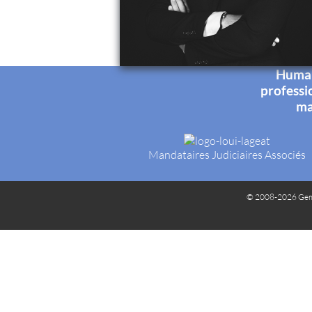
Humani
professi
ma
Mandataires Judiciaires Associés
© 2008-2026 Gem