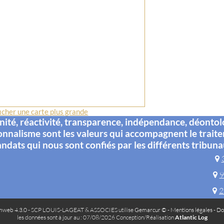
icher une carte plus grande
té, réactivité, transparence, indépendance, déontol
onnalisme sont les valeurs qui accompagnent le trait
ndats qui nous sont confiés par les différents tribuna
9
2
web 4.3.0
- SCP LOUIS-LAGEAT & ASSOCIES utilise
Gemarcur ©
-
Mentions légales
-
Do
les données sont à jour au : 07/08/2026 Conception/Réalisation
Atlantic Log