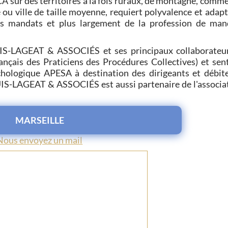
CA sur des territoires à la fois ruraux, de montagne, comme
 ou ville de taille moyenne, requiert polyvalence et adapt
es mandats et plus largement de la profession de man
UIS-LAGEAT & ASSOCIÉS et ses principaux collaborateu
nçais des Praticiens des Procédures Collectives) et sent
chologique APESA à destination des dirigeants et débit
IS-LAGEAT & ASSOCIÉS est aussi partenaire de l'associa
MARSEILLE
Nous envoyez un mail