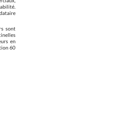
rciaux,
abilité.
dataire
rs sont
inelles
eurs en
tion 60