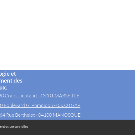
ogie et
ement des
ux.
30 Cours Lieutaud - 13001 MARSEILLE
0 Boulevard G. Pompidou - 05000 GAP
64 Rue Berthelot - 04100 MANOSQUE
nnées personnelles