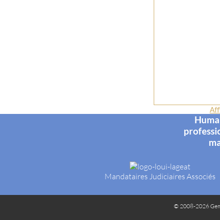
Aff
Humani
professi
ma
Mandataires Judiciaires Associés
© 2008-2026 Gem