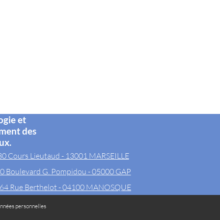
ogie et
ement des
ux.
30 Cours Lieutaud - 13001 MARSEILLE
0 Boulevard G. Pompidou - 05000 GAP
64 Rue Berthelot - 04100 MANOSQUE
nnées personnelles