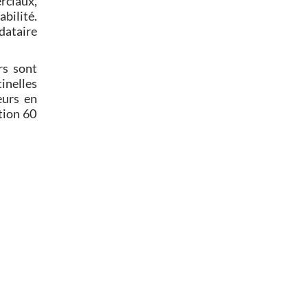
rciaux,
abilité.
dataire
rs sont
inelles
eurs en
tion 60