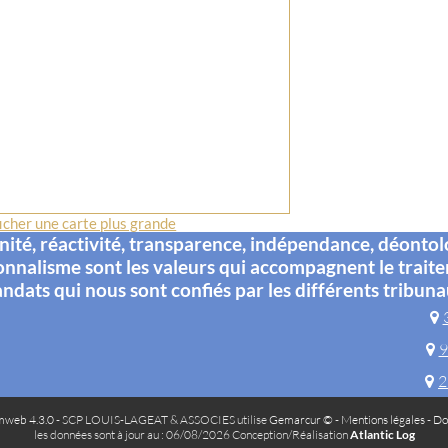
icher une carte plus grande
té, réactivité, transparence, indépendance, déontol
onnalisme sont les valeurs qui accompagnent le trait
ndats qui nous sont confiés par les différents tribuna
9
2
web 4.3.0
- SCP LOUIS-LAGEAT & ASSOCIES utilise
Gemarcur ©
-
Mentions légales
-
Do
les données sont à jour au : 06/08/2026 Conception/Réalisation
Atlantic Log