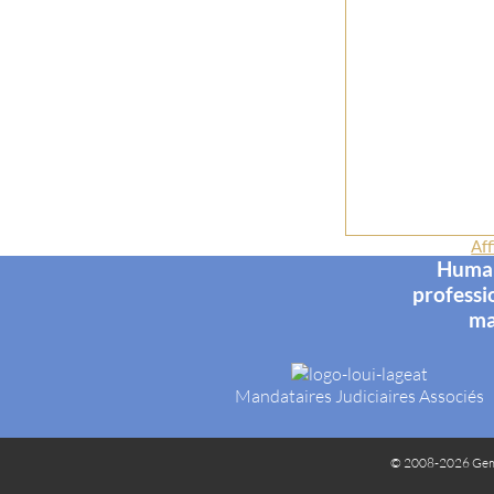
Aff
Humani
professi
ma
Mandataires Judiciaires Associés
© 2008-2026 Gem