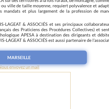
CA sur des territoires à la fois ruraux, de montagne, comme
 ou ville de taille moyenne, requiert polyvalence et adapt
es mandats et plus largement de la profession de man
UIS-LAGEAT & ASSOCIÉS et ses principaux collaborateu
nçais des Praticiens des Procédures Collectives) et sent
chologique APESA à destination des dirigeants et débit
IS-LAGEAT & ASSOCIÉS est aussi partenaire de l'associa
MARSEILLE
Nous envoyez un mail