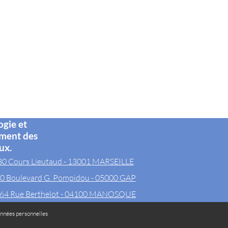
ogie et
ement des
ux.
30 Cours Lieutaud - 13001 MARSEILLE
0 Boulevard G. Pompidou - 05000 GAP
64 Rue Berthelot - 04100 MANOSQUE
nnées personnelles