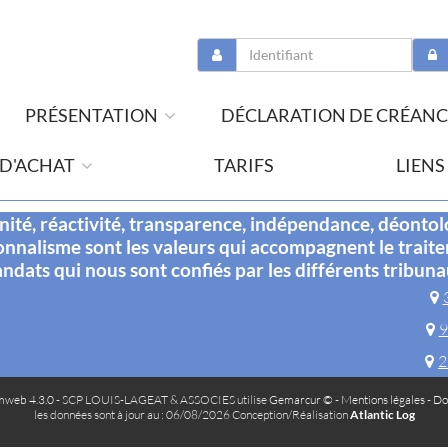
PRÉSENTATION
DÉCLARATION DE CRÉANC
 D'ACHAT
TARIFS
LIENS
té, réactivité, transparence, indépendance, déontol
onnalisme sont les valeurs qui accompagnent le trait
ndats qui nous sont confiés par les différents tribuna
9
2
web 4.3.0
- SCP LOUIS-LAGEAT & ASSOCIES utilise
Gemarcur ©
-
Mentions légales
-
Do
les données sont à jour au : 06/08/2026 Conception/Réalisation
Atlantic Log