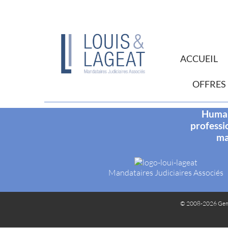
ACCUEIL
OFFRES
Humani
professi
ma
Mandataires Judiciaires Associés
© 2008-2026 Gem