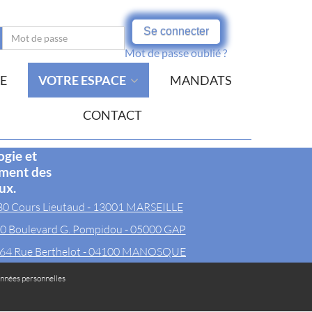
Se connecter
Mot de passe oublié ?
E
VOTRE ESPACE
MANDATS
CONTACT
ogie et
ement des
ux.
30 Cours Lieutaud - 13001 MARSEILLE
0 Boulevard G. Pompidou - 05000 GAP
64 Rue Berthelot - 04100 MANOSQUE
nnées personnelles