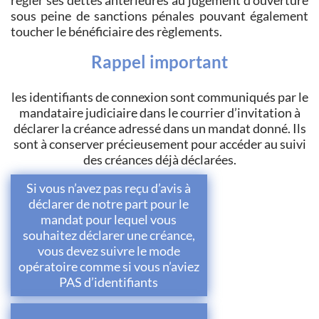
régler ses dettes antérieures au jugement d'ouverture
sous peine de sanctions pénales pouvant également
toucher le bénéficiaire des règlements.
Rappel important
les identifiants de connexion sont communiqués par le
mandataire judiciaire dans le courrier d’invitation à
déclarer la créance adressé dans un mandat donné. Ils
sont à conserver précieusement pour accéder au suivi
des créances déjà déclarées.
Si vous n’avez pas reçu d’avis à
déclarer de notre part pour le
mandat pour lequel vous
souhaitez déclarer une créance,
vous devez suivre le mode
opératoire comme si vous n’aviez
PAS d’identifiants