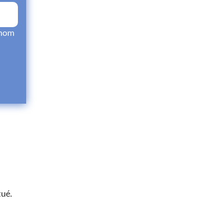
 nom
tué.