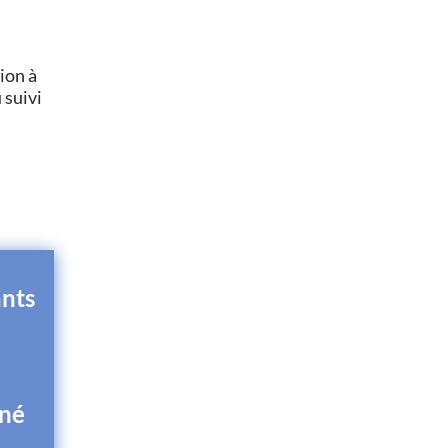
ion à
 suivi
ants
à
rné