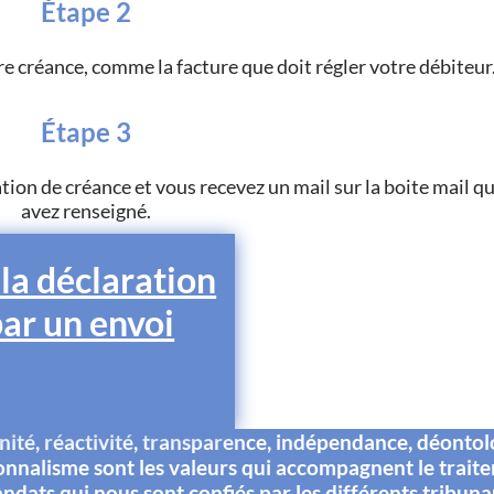
Étape 2
e créance, comme la facture que doit régler votre débiteur
Étape 3
ation de créance et vous recevez un mail sur la boite mail q
avez renseigné.
 la déclaration
par un envoi
té, réactivité, transparence, indépendance, déontol
onnalisme sont les valeurs qui accompagnent le trait
ndats qui nous sont confiés par les différents tribuna