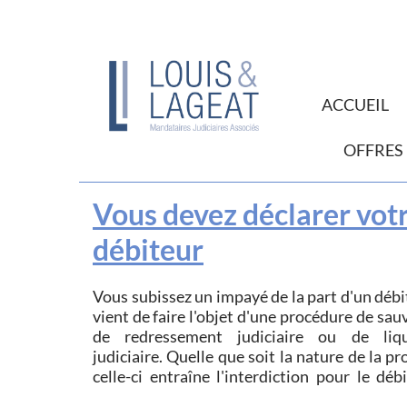
ACCUEIL
OFFRES
Vous devez déclarer votr
débiteur
Vous subissez un impayé de la part d'un débi
régler ses dettes antérieures au j
vient de faire l'objet d'une procédure de sauvegarde,
d'ouverture sous peine de sanctions pénales
de redressement judiciaire ou de liquidation
pouvant également toucher le bénéficiaire des
judiciaire. Quelle que soit la nature de la procédure,
celle-ci entraîne l'interdiction pour le déb