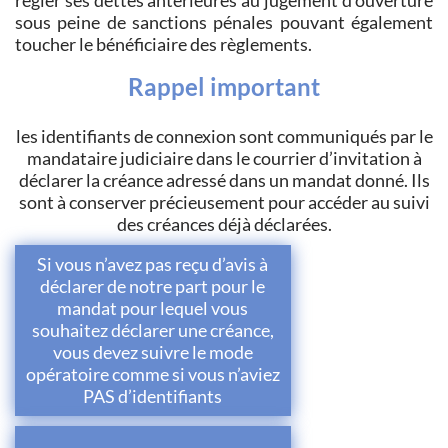
régler ses dettes antérieures au jugement d'ouverture
sous peine de sanctions pénales pouvant également
toucher le bénéficiaire des règlements.
Rappel important
les identifiants de connexion sont communiqués par le
mandataire judiciaire dans le courrier d’invitation à
déclarer la créance adressé dans un mandat donné. Ils
sont à conserver précieusement pour accéder au suivi
des créances déjà déclarées.
Si vous n’avez pas reçu d’avis à
déclarer de notre part pour le
mandat pour lequel vous
souhaitez déclarer une créance,
vous devez suivre le mode
opératoire comme si vous n’aviez
PAS d’identifiants