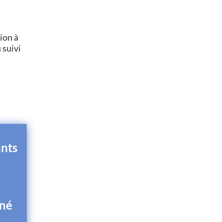
ion à
 suivi
ants
à
rné