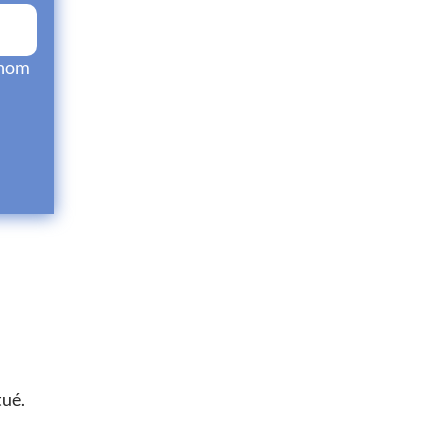
 nom
tué.