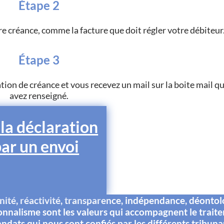
Étape 2
e créance, comme la facture que doit régler votre débiteur
Étape 3
ation de créance et vous recevez un mail sur la boite mail q
avez renseigné.
 la déclaration
par un envoi
té, réactivité, transparence, indépendance, déontol
onnalisme sont les valeurs qui accompagnent le trait
ndats qui nous sont confiés par les différents tribuna