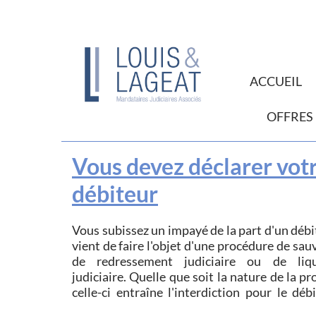
ACCUEIL
OFFRES
Vous devez déclarer votr
débiteur
Vous subissez un impayé de la part d'un débi
régler ses dettes antérieures au j
vient de faire l'objet d'une procédure de sauvegarde,
d'ouverture sous peine de sanctions pénales
de redressement judiciaire ou de liquidation
pouvant également toucher le bénéficiaire des
judiciaire. Quelle que soit la nature de la procédure,
celle-ci entraîne l'interdiction pour le déb