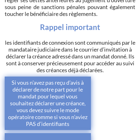
régler ses dettes antérieures au jugement d'ouverture
sous peine de sanctions pénales pouvant également
toucher le bénéficiaire des règlements.
Rappel important
les identifiants de connexion sont communiqués par le
mandataire judiciaire dans le courrier d’invitation à
déclarer la créance adressé dans un mandat donné. Ils
sont à conserver précieusement pour accéder au suivi
des créances déjà déclarées.
Si vous n’avez pas reçu d’avis à
déclarer de notre part pour le
mandat pour lequel vous
souhaitez déclarer une créance,
vous devez suivre le mode
opératoire comme si vous n’aviez
PAS d’identifiants