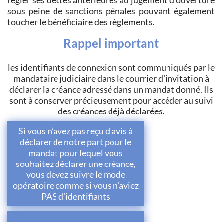
régler ses dettes antérieures au jugement d'ouverture
sous peine de sanctions pénales pouvant également
toucher le bénéficiaire des règlements.
Rappel important
les identifiants de connexion sont communiqués par le
mandataire judiciaire dans le courrier d’invitation à
déclarer la créance adressé dans un mandat donné. Ils
sont à conserver précieusement pour accéder au suivi
des créances déjà déclarées.
Si vous n’avez pas reçu d’avis à
déclarer de notre part pour le
mandat pour lequel vous
souhaitez déclarer une créance,
vous devez suivre le mode
opératoire comme si vous n’aviez
PAS d’identifiants