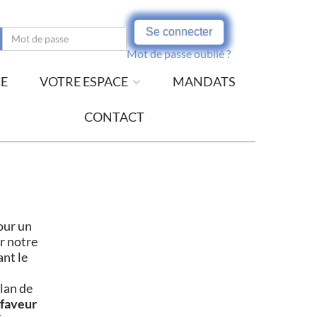
Se connecter
Mot de passe oublié ?
CE
VOTRE ESPACE
MANDATS
CONTACT
our un
r notre
ant le
plan de
 faveur