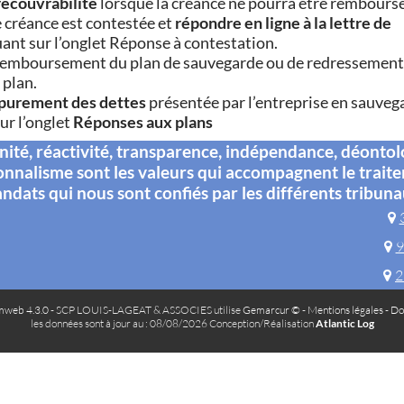
rrecouvrabilité
lorsque la créance ne pourra être rembours
e créance est contestée et
répondre en ligne à la lettre de
uant sur l’onglet Réponse à contestation.
 remboursement du plan de sauvegarde ou de redressement,
 plan.
’apurement des dettes
présentée par l’entreprise en sauveg
ur l’onglet
Réponses aux plans
té, réactivité, transparence, indépendance, déontol
onnalisme sont les valeurs qui accompagnent le trait
ndats qui nous sont confiés par les différents tribuna
9
2
web 4.3.0
- SCP LOUIS-LAGEAT & ASSOCIES utilise
Gemarcur ©
-
Mentions légales
-
Do
les données sont à jour au : 08/08/2026 Conception/Réalisation
Atlantic Log