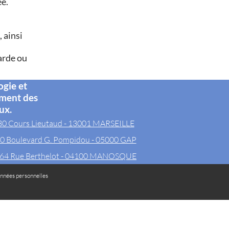
ée.
 ainsi
arde ou
ogie et
ement des
ux.
30 Cours Lieutaud - 13001 MARSEILLE
0 Boulevard G. Pompidou - 05000 GAP
64 Rue Berthelot - 04100 MANOSQUE
nnées personnelles