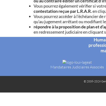
ou au contraire éditer un certificat d’i
Vous pourrez également vérifier si votr
contestation reçue par L.R.A.R.
en cliq
Vous pourrez accéder à l’échéancier de
qu’au jugement arrêtant ou modifiant le
répondre à la proposition de plan et d
en redressement judiciaire en cliquant s
Humani
professi
ma
Mandataires Judiciaires Associés
© 2008-2026 Gem