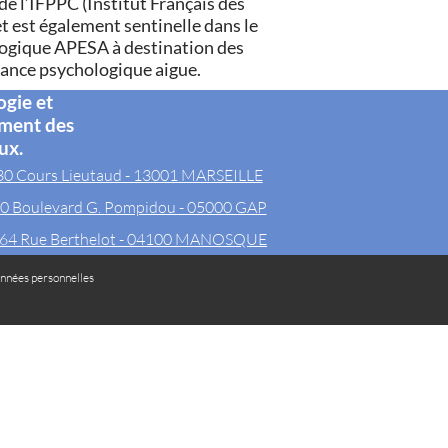
 l’IFPPC (Institut Français des
t est également sentinelle dans le
logique APESA à destination des
rance psychologique aigue.
ogie et
ement des
ux.
30 Cours Lieutaud - 13001 MARSEILLE
0 Boulevard G. Pompidou - 05000 GAP
64 Rue Berthelot - 04100 MANOSQUE
nnées personnelles