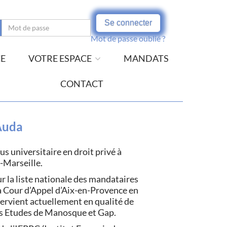
Se connecter
Mot de passe oublié ?
CE
VOTRE ESPACE
MANDATS
CONTACT
Auda
s universitaire en droit privé à
x-Marseille.
r la liste nationale des mandataires
la Cour d’Appel d’Aix-en-Provence en
rvient actuellement en qualité de
les Etudes de Manosque et Gap.