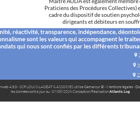
Maître AUDA est également membre de
Praticiens des Procédures Collectives) e
cadre du dispositif de soutien psycho
dirigeants et débiteurs en souff
té, réactivité, transparence, indépendance, déontol
onnalisme sont les valeurs qui accompagnent le trait
ndats qui nous sont confiés par les différents tribuna
9
2
web 4.3.0
- SCP LOUIS-LAGEAT & ASSOCIES utilise
Gemarcur ©
-
Mentions légales
-
Do
les données sont à jour au : 07/08/2026 Conception/Réalisation
Atlantic Log