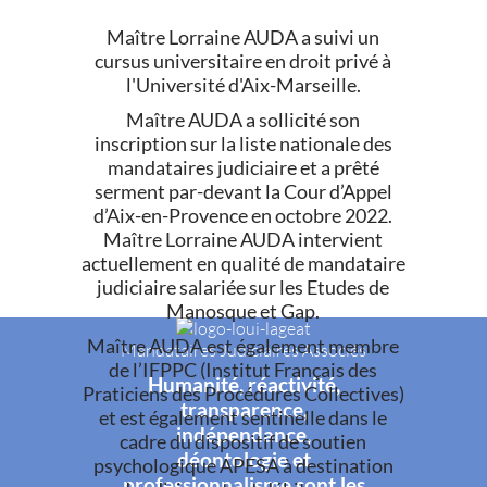
Maître Lorraine AUDA a suivi un
cursus universitaire en droit privé à
l'Université d'Aix-Marseille.
Maître AUDA a sollicité son
inscription sur la liste nationale des
mandataires judiciaire et a prêté
serment par-devant la Cour d’Appel
d’Aix-en-Provence en octobre 2022.
Maître Lorraine AUDA intervient
actuellement en qualité de mandataire
judiciaire salariée sur les Etudes de
Manosque et Gap.
Maître AUDA est également membre
Mandataires Judiciaires Associés
de l’IFPPC (Institut Français des
Humanité, réactivité,
Praticiens des Procédures Collectives)
transparence,
et est également sentinelle dans le
indépendance,
cadre du dispositif de soutien
déontologie et
psychologique APESA à destination
professionnalisme sont les