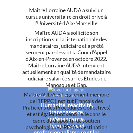
Maître Lorraine AUDA a suivi un
cursus universitaire en droit privé à
l'Université d'Aix-Marseille.
Maître AUDA a sollicité son
inscription sur la liste nationale des
mandataires judiciaire et a prêté
serment par-devant la Cour d’Appel
d’Aix-en-Provence en octobre 2022.
Maître Lorraine AUDA intervient
actuellement en qualité de mandataire
judiciaire salariée sur les Etudes de
Manosque et Gap.
Maître AUDA est également membre
Mandataires Judiciaires Associés
de l’IFPPC (Institut Français des
Humanité, réactivité,
Praticiens des Procédures Collectives)
transparence,
et est également sentinelle dans le
indépendance,
cadre du dispositif de soutien
déontologie et
psychologique APESA à destination
professionnalisme sont les