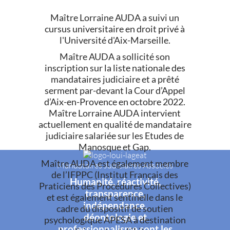
Maître Lorraine AUDA a suivi un
cursus universitaire en droit privé à
l'Université d'Aix-Marseille.
Maître AUDA a sollicité son
inscription sur la liste nationale des
mandataires judiciaire et a prêté
serment par-devant la Cour d’Appel
d’Aix-en-Provence en octobre 2022.
Maître Lorraine AUDA intervient
actuellement en qualité de mandataire
judiciaire salariée sur les Etudes de
Manosque et Gap.
Maître AUDA est également membre
Mandataires Judiciaires Associés
de l’IFPPC (Institut Français des
Humanité, réactivité,
Praticiens des Procédures Collectives)
transparence,
et est également sentinelle dans le
indépendance,
cadre du dispositif de soutien
déontologie et
psychologique APESA à destination
professionnalisme sont les