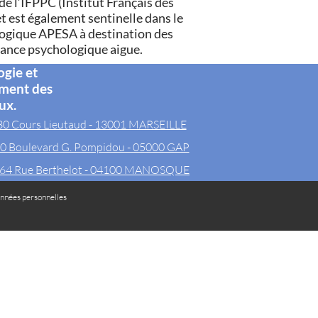
 l’IFPPC (Institut Français des
t est également sentinelle dans le
logique APESA à destination des
rance psychologique aigue.
ogie et
ement des
ux.
30 Cours Lieutaud - 13001 MARSEILLE
0 Boulevard G. Pompidou - 05000 GAP
64 Rue Berthelot - 04100 MANOSQUE
nnées personnelles