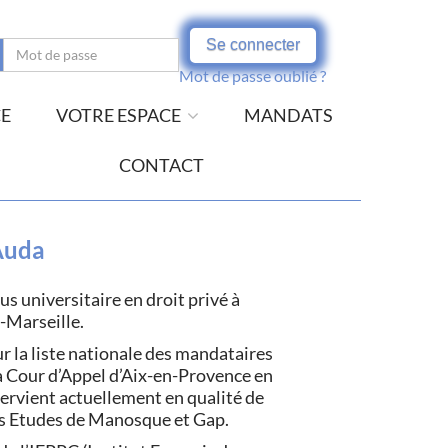
Se connecter
Mot de passe oublié ?
CE
VOTRE ESPACE
MANDATS
CONTACT
Auda
s universitaire en droit privé à
x-Marseille.
r la liste nationale des mandataires
la Cour d’Appel d’Aix-en-Provence en
rvient actuellement en qualité de
les Etudes de Manosque et Gap.