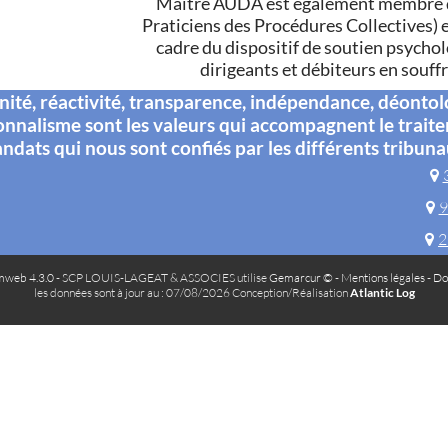
Maître AUDA est également membre de
Praticiens des Procédures Collectives) e
cadre du dispositif de soutien psycho
dirigeants et débiteurs en souff
té, réactivité, transparence, indépendance, déontol
onnalisme sont les valeurs qui accompagnent le trait
ndats qui nous sont confiés par les différents tribuna
9
2
web 4.3.0
- SCP LOUIS-LAGEAT & ASSOCIES utilise
Gemarcur ©
-
Mentions légales
-
Do
les données sont à jour au : 07/08/2026 Conception/Réalisation
Atlantic Log