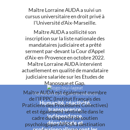
Maître Lorraine AUDA a suivi un
cursus universitaire en droit privé à
l'Université d'Aix-Marseille.
Maître AUDA a sollicité son
inscription sur la liste nationale des
mandataires judiciaire et a prêté
serment par-devant la Cour d’Appel
d’Aix-en-Provence en octobre 2022.
Maître Lorraine AUDA intervient
actuellement en qualité de mandataire
judiciaire salariée sur les Etudes de
Manosque et Gap.
Maître AUDA est également membre
Mandataires Judiciaires Associés
de l’IFPPC (Institut Français des
Humanité, réactivité,
Praticiens des Procédures Collectives)
transparence,
et est également sentinelle dans le
indépendance,
cadre du dispositif de soutien
déontologie et
psychologique APESA à destination
professionnalisme sont les