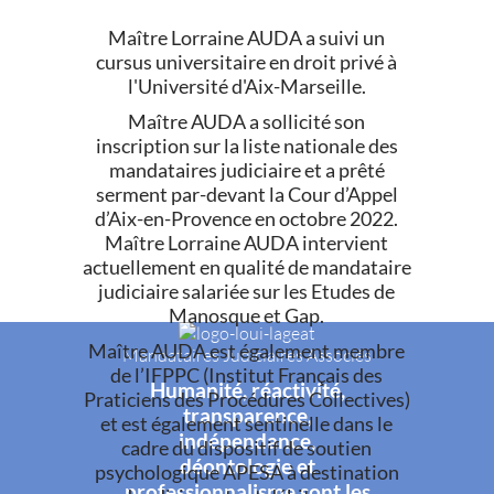
Maître Lorraine AUDA a suivi un
cursus universitaire en droit privé à
l'Université d'Aix-Marseille.
Maître AUDA a sollicité son
inscription sur la liste nationale des
mandataires judiciaire et a prêté
serment par-devant la Cour d’Appel
d’Aix-en-Provence en octobre 2022.
Maître Lorraine AUDA intervient
actuellement en qualité de mandataire
judiciaire salariée sur les Etudes de
Manosque et Gap.
Maître AUDA est également membre
Mandataires Judiciaires Associés
de l’IFPPC (Institut Français des
Humanité, réactivité,
Praticiens des Procédures Collectives)
transparence,
et est également sentinelle dans le
indépendance,
cadre du dispositif de soutien
déontologie et
psychologique APESA à destination
professionnalisme sont les