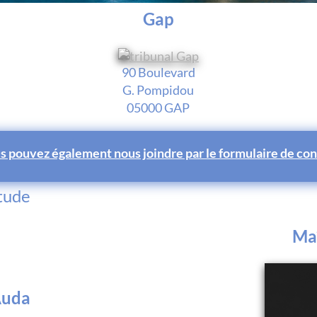
Gap
90 Boulevard
G. Pompidou
05000 GAP
s pouvez également nous joindre par le formulaire de con
étude
Maî
Auda