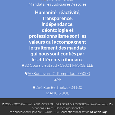
Mandataires Judiciaires Associés
Humanité, réactivité,
transparence,
indépendance,
déontologie et
professionnalisme sont les
valeurs qui accompagnent
le traitement des mandats
qui nous sont confiés par
les différents tribunaux.
30 Cours Lieutaud - 13001 MARSEILLE
90 Boulevard G. Pompidou - 05000
GAP
264 Rue Berthelot - 04100
MANOSQUE
© 2008-2026 Gemweb 4.3.0
- SCP LOUIS-LAGEAT & ASSOCIES utilise
Gemarcur ©
-
Mentions légales
-
Données personnelles
les données sont à jour au : 09/08/2026 Conception/Réalisation
Atlantic Log