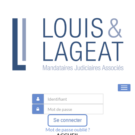
Toggl
navig
Se connecter
Mot de passe oublié ?