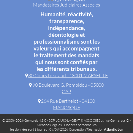
Mandataires Judiciaires Associés
Humanité, réactivité,
transparence,
indépendance,
déontologie et
professionnalisme sont les
valeurs qui accompagnent
le traitement des mandats
qui nous sont confiés par
les différents tribunaux.
30 Cours Lieutaud - 13001 MARSEILLE
90 Boulevard G. Pompidou - 05000
GAP
264 Rue Berthelot - 04100
MANOSQUE
© 2008-2026 Gemweb 4.3.0
- SCP LOUIS-LAGEAT & ASSOCIES utilise
Gemarcur ©
-
Mentions légales
-
Données personnelles
les données sont à jour au : 08/08/2026 Conception/Réalisation
Atlantic Log