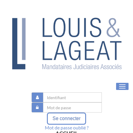
Toggl
navig
Se connecter
Mot de passe oublié ?