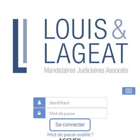
Toggl
navig
Se connecter
Mot de passe oublié ?