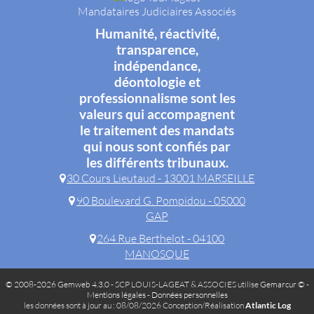
Mandataires Judiciaires Associés
Humanité, réactivité,
transparence,
indépendance,
déontologie et
professionnalisme sont les
valeurs qui accompagnent
le traitement des mandats
qui nous sont confiés par
les différents tribunaux.
30 Cours Lieutaud - 13001 MARSEILLE
90 Boulevard G. Pompidou - 05000
GAP
264 Rue Berthelot - 04100
MANOSQUE
© 2008-2026 Gemweb 4.3.0
- SCP LOUIS-LAGEAT & ASSOCIES utilise
Gemarcur ©
-
Mentions légales
-
Données personnelles
les données sont à jour au : 08/08/2026 Conception/Réalisation
Atlantic Log