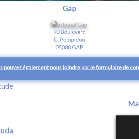
Gap
90 Boulevard
G. Pompidou
05000 GAP
s pouvez également nous joindre par le formulaire de con
étude
Maî
Auda