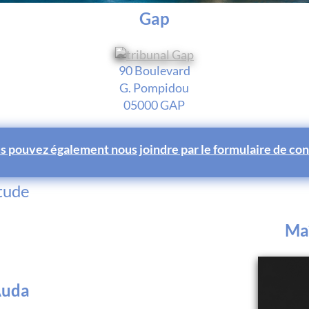
Gap
90 Boulevard
G. Pompidou
05000 GAP
s pouvez également nous joindre par le formulaire de con
étude
Maî
Auda