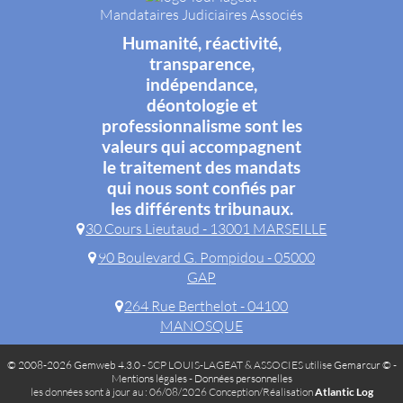
Mandataires Judiciaires Associés
Humanité, réactivité,
transparence,
indépendance,
déontologie et
professionnalisme sont les
valeurs qui accompagnent
le traitement des mandats
qui nous sont confiés par
les différents tribunaux.
30 Cours Lieutaud - 13001 MARSEILLE
90 Boulevard G. Pompidou - 05000
GAP
264 Rue Berthelot - 04100
MANOSQUE
© 2008-2026 Gemweb 4.3.0
- SCP LOUIS-LAGEAT & ASSOCIES utilise
Gemarcur ©
-
Mentions légales
-
Données personnelles
les données sont à jour au : 06/08/2026 Conception/Réalisation
Atlantic Log