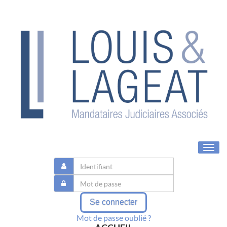
Toggl
navig
Se connecter
Mot de passe oublié ?